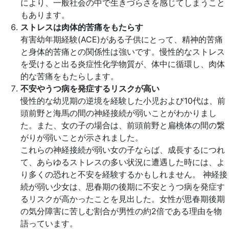
により、一般社会の中で生きづらさを感じてしまうこと
もあります。
ストレスは肉体的苦痛をもたらす
有害幼年期経験(ACE)がある子供にとって、精神的苦痛
と身体的苦痛との関係性は強いです。慢性的なストレス
を受けると出る炎症性化学物質が、体中に循環し、肉体
的な苦痛をもたらします。
不安やうつ病を発症するリスクが高い
慢性的な幼児期の逆境を経験した小児および10代は、前
頭前野と海馬の間の神経接続が弱いことがわかりまし
た。また、女の子の場合は、前頭前野と扁桃体の間の繋
がりが弱いことが示されました。
これらの神経接続が弱い女の子ならば、成長するにつれ
て、あらゆるストレスの多い状況に遭遇した時には、よ
り多くの恐れと不安を経験するかもしれません。 神経接
続が弱い少女は、思春期の後期に不安とうつ病を発症す
るリスクが高かったことを見出した。女性が思春期後期
の気分障害に苦しむ割合が男性の約2倍である理由を物
語っています。