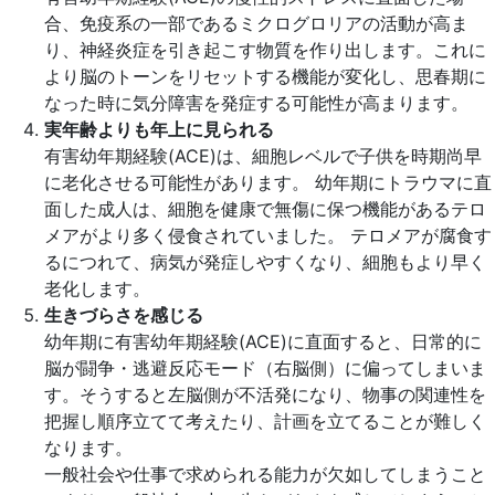
合、免疫系の一部であるミクログロリアの活動が高ま
り、神経炎症を引き起こす物質を作り出します。これに
より脳のトーンをリセットする機能が変化し、思春期に
なった時に気分障害を発症する可能性が高まります。
実年齢よりも年上に見られる
有害幼年期経験(ACE)は、細胞レベルで子供を時期尚早
に老化させる可能性があります。 幼年期にトラウマに直
面した成人は、細胞を健康で無傷に保つ機能があるテロ
メアがより多く侵食されていました。 テロメアが腐食す
るにつれて、病気が発症しやすくなり、細胞もより早く
老化します。
生きづらさを感じる
幼年期に有害幼年期経験(ACE)に直面すると、日常的に
脳が闘争・逃避反応モード（右脳側）に偏ってしまいま
す。そうすると左脳側が不活発になり、物事の関連性を
把握し順序立てて考えたり、計画を立てることが難しく
なります。
一般社会や仕事で求められる能力が欠如してしまうこと